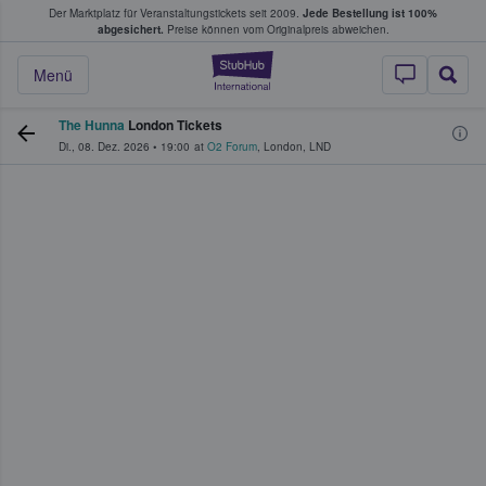
Der Marktplatz für Veranstaltungstickets seit 2009.
Jede Bestellung ist 100%
ans Tickets kaufen & verkaufen
abgesichert.
Preise können vom Originalpreis abweichen.
StubHub - Wo Fans
Menü
The Hunna
London Tickets
Di., 08. Dez. 2026
•
19:00
at
O2 Forum
,
London
,
LND