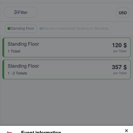
Filter
USD
Standing Floor
Balcony Unreserved Seating or Standing
Standing Floor
120 $
1 Ticket
pro Ticket
Standing Floor
357 $
1 - 2 Tickets
pro Ticket
Event information