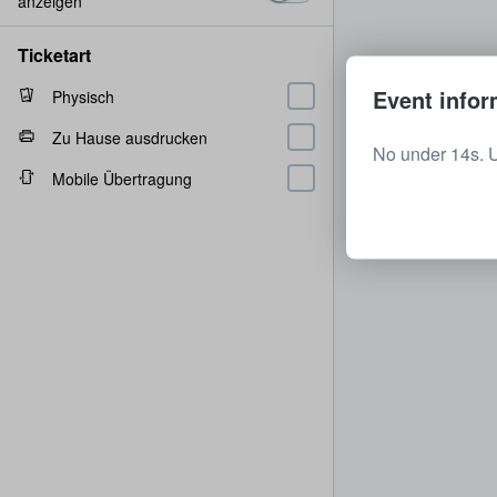
anzeigen
Ticketart
Event infor
Physisch
Zu Hause ausdrucken
No under 14s. 
Mobile Übertragung