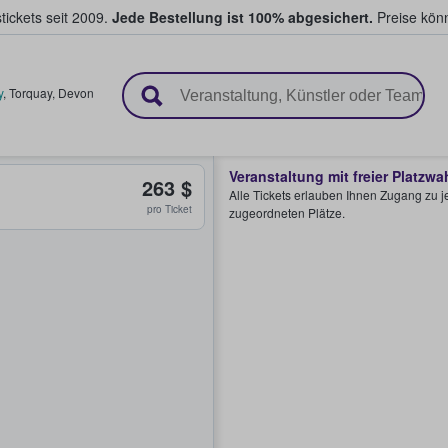
tickets seit 2009.
Jede Bestellung ist 100% abgesichert.
Preise könn
en & verkaufen
y
,
Torquay
,
Devon
Veranstaltung mit freier Platzwa
263 $
Alle Tickets erlauben Ihnen Zugang zu je
pro Ticket
zugeordneten Plätze.