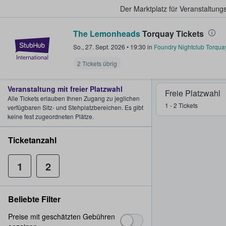
Der Marktplatz für Veranstaltungs
The Lemonheads
Torquay Tickets
StubHub - Wo Fans Tickets kauf
So., 27. Sept. 2026
•
19:30
in
Foundry Nightclub Torqua
2 Tickets übrig
Veranstaltung mit freier Platzwahl
Freie Platzwahl
Alle Tickets erlauben Ihnen Zugang zu jeglichen
1 - 2 Tickets
verfügbaren Sitz- und Stehplatzbereichen. Es gibt
keine fest zugeordneten Plätze.
Ticketanzahl
1
2
Beliebte Filter
Preise mit geschätzten Gebühren