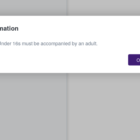
mation
Under 16s must be accompanied by an adult.
O