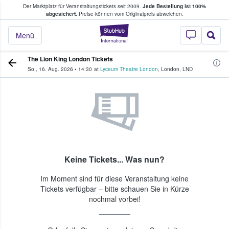
Der Marktplatz für Veranstaltungstickets seit 2009.
Jede Bestellung ist 100%
ans Tickets kaufen & verkaufen
abgesichert.
Preise können vom Originalpreis abweichen.
StubHub - Wo Fans
Menü
The Lion King London Tickets
So., 16. Aug. 2026
•
14:30
at
Lyceum Theatre London
,
London
,
LND
Keine Tickets... Was nun?
Im Moment sind für diese Veranstaltung keine
Tickets verfügbar – bitte schauen Sie in Kürze
nochmal vorbei!