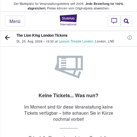
Der Marktplatz für Veranstaltungstickets seit 2009.
Jede Bestellung ist 100%
ans Tickets kaufen & verkaufen
abgesichert.
Preise können vom Originalpreis abweichen.
StubHub - Wo Fans
Menü
The Lion King London Tickets
Di., 25. Aug. 2026
•
19:30
at
Lyceum Theatre London
,
London
,
LND
Keine Tickets... Was nun?
Im Moment sind für diese Veranstaltung keine
Tickets verfügbar – bitte schauen Sie in Kürze
nochmal vorbei!