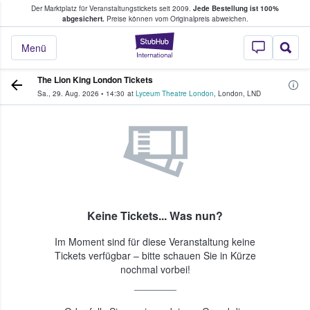
Der Marktplatz für Veranstaltungstickets seit 2009.
Jede Bestellung ist 100%
ans Tickets kaufen & verkaufen
abgesichert.
Preise können vom Originalpreis abweichen.
StubHub - Wo Fans
Menü
The Lion King London Tickets
Sa., 29. Aug. 2026
•
14:30
at
Lyceum Theatre London
,
London
,
LND
Keine Tickets... Was nun?
Im Moment sind für diese Veranstaltung keine
Tickets verfügbar – bitte schauen Sie in Kürze
nochmal vorbei!