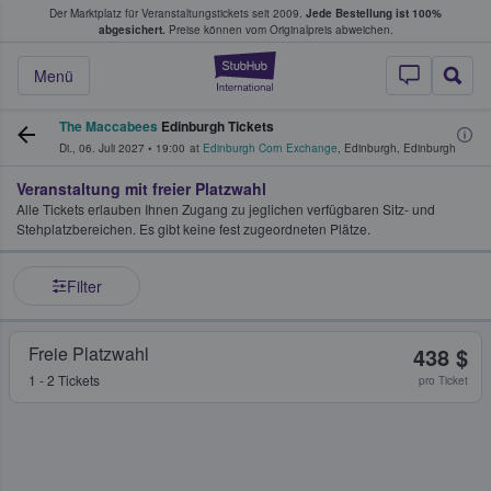
Der Marktplatz für Veranstaltungstickets seit 2009.
Jede Bestellung ist 100%
ans Tickets kaufen & verkaufen
abgesichert.
Preise können vom Originalpreis abweichen.
StubHub - Wo Fans
Menü
The Maccabees
Edinburgh Tickets
Di., 06. Juli 2027
•
19:00
at
Edinburgh Corn Exchange
,
Edinburgh
,
Edinburgh
Veranstaltung mit freier Platzwahl
Alle Tickets erlauben Ihnen Zugang zu jeglichen verfügbaren Sitz- und
Stehplatzbereichen. Es gibt keine fest zugeordneten Plätze.
Filter
Freie Platzwahl
438 $
1 - 2 Tickets
pro Ticket