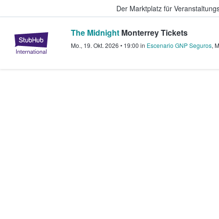
Der Marktplatz für Veranstaltungs
The Midnight
Monterrey Tickets
StubHub - Wo Fans Tickets kauf
Mo., 19. Okt. 2026
•
19:00
in
Escenario GNP Seguros
,
M