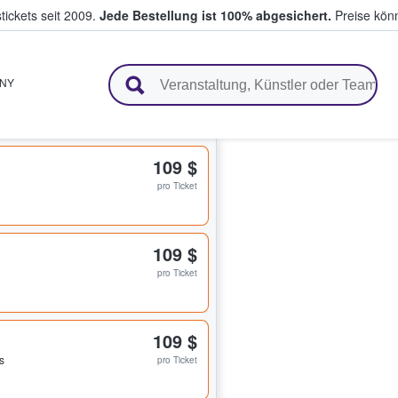
tickets seit 2009.
Jede Bestellung ist 100% abgesichert.
Preise könn
en & verkaufen
NY
109 $
pro Ticket
109 $
pro Ticket
109 $
s
pro Ticket