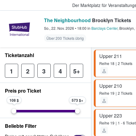
Der Marktplatz für Veranstaltungs
The Neighbourhood
Brooklyn Tickets
StubHub - Wo Fans Tickets kauf
So., 22. Nov. 2026
•
18:00
in
Barclays Center
,
Brooklyn
,
Über 200 Tickets übrig
Ticketanzahl
Upper 211
Reihe
18
2 Tickets
1
2
3
4
5+
Upper 210
Preis pro Ticket
Reihe
19
2 Tickets
108 $
573 $
Upper 223
Reihe
19
1 - 6 Ticket
Beliebte Filter