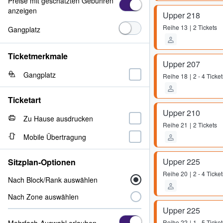
Preise mit geschätzten Gebühren
anzeigen
Upper 218
Reihe
13
2 Tickets
Gangplatz
Ticketmerkmale
Upper 207
Gangplatz
Reihe
18
2 - 4 Ticket
Ticketart
Upper 210
Zu Hause ausdrucken
Reihe
21
2 Tickets
Mobile Übertragung
Upper 225
Sitzplan-Optionen
Reihe
20
2 - 4 Ticket
Nach Block/Rank auswählen
Nach Zone auswählen
Upper 225
Mehrfach-Auswahl erlauben
Reihe
22
1 - 5 Ticket