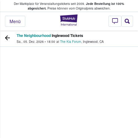
Der Marktplatz für Veranstaltungstickets seit 2009.
Jede Bestellung ist 100%
ans Tickets kaufen & verkaufen
abgesichert.
Preise können vom Originalpreis abweichen.
StubHub - Wo Fans
Menü
The Neighbourhood
Inglewood Tickets
Sa., 05. Dez. 2026
•
18:00
at
The Kia Forum
,
Inglewood
,
CA