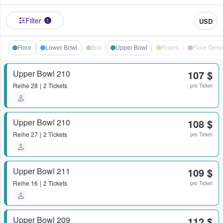
Filter
USD
1
Floor
Lower Bowl
Box
Upper Bowl
Risers
Floor Gene
Upper Bowl 210
107 $
Reihe
28
2 Tickets
pro Ticket
Upper Bowl 210
108 $
Reihe
27
2 Tickets
pro Ticket
Upper Bowl 211
109 $
Reihe
16
2 Tickets
pro Ticket
Upper Bowl 209
112 $