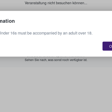
Veranstaltung nicht besuchen können...
Verkaufen Sie Ihre Tickets.
mation
Under 16s must be accompanied by an adult over 18.
Alle bevorstehenden Veranstaltungen anzeigen.
O
Sind Sie an anderen Optionen interessiert?
Sehen Sie nach, was sonst noch verfügbar ist.