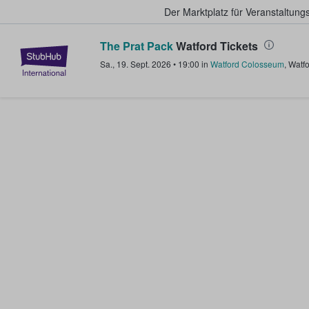
Der Marktplatz für Veranstaltungs
The Prat Pack
Watford Tickets
StubHub - Wo Fans Tickets kauf
Sa., 19. Sept. 2026
•
19:00
in
Watford Colosseum
,
Watfo