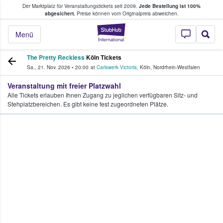
Der Marktplatz für Veranstaltungstickets seit 2009.
Jede Bestellung ist 100%
ans Tickets kaufen & verkaufen
abgesichert.
Preise können vom Originalpreis abweichen.
StubHub - Wo Fans
Menü
The Pretty Reckless
Köln Tickets
Sa., 21. Nov. 2026
•
20:00
at
Carlswerk Victoria
,
Köln
,
Nordrhein-Westfalen
Veranstaltung mit freier Platzwahl
Alle Tickets erlauben Ihnen Zugang zu jeglichen verfügbaren Sitz- und
Stehplatzbereichen. Es gibt keine fest zugeordneten Plätze.