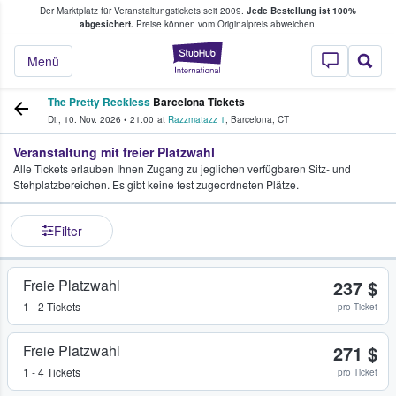
Der Marktplatz für Veranstaltungstickets seit 2009.
Jede Bestellung ist 100%
ans Tickets kaufen & verkaufen
abgesichert.
Preise können vom Originalpreis abweichen.
StubHub - Wo Fans
Menü
The Pretty Reckless
Barcelona Tickets
Di., 10. Nov. 2026
•
21:00
at
Razzmatazz 1
,
Barcelona
,
CT
Veranstaltung mit freier Platzwahl
Alle Tickets erlauben Ihnen Zugang zu jeglichen verfügbaren Sitz- und
Stehplatzbereichen. Es gibt keine fest zugeordneten Plätze.
Filter
Freie Platzwahl
237 $
1 - 2 Tickets
pro Ticket
Freie Platzwahl
271 $
1 - 4 Tickets
pro Ticket