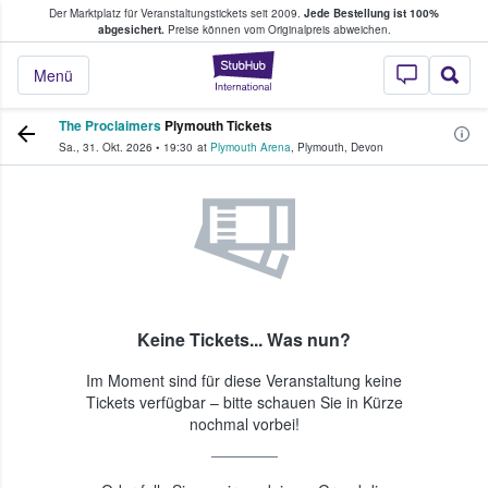
Der Marktplatz für Veranstaltungstickets seit 2009.
Jede Bestellung ist 100%
ans Tickets kaufen & verkaufen
abgesichert.
Preise können vom Originalpreis abweichen.
StubHub - Wo Fans
Menü
The Proclaimers
Plymouth Tickets
Sa., 31. Okt. 2026
•
19:30
at
Plymouth Arena
,
Plymouth
,
Devon
Keine Tickets... Was nun?
Im Moment sind für diese Veranstaltung keine
Tickets verfügbar – bitte schauen Sie in Kürze
nochmal vorbei!