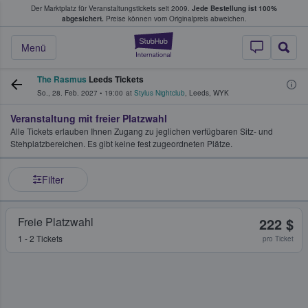
Der Marktplatz für Veranstaltungstickets seit 2009.
Jede Bestellung ist 100%
ans Tickets kaufen & verkaufen
abgesichert.
Preise können vom Originalpreis abweichen.
StubHub - Wo Fans
Menü
The Rasmus
Leeds Tickets
So., 28. Feb. 2027
•
19:00
at
Stylus Nightclub
,
Leeds
,
WYK
Veranstaltung mit freier Platzwahl
Alle Tickets erlauben Ihnen Zugang zu jeglichen verfügbaren Sitz- und
Stehplatzbereichen. Es gibt keine fest zugeordneten Plätze.
Filter
Freie Platzwahl
222 $
1 - 2 Tickets
pro Ticket