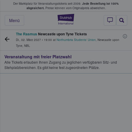
Der Marktplatz für Veranstaltungstickets seit 2009.
Jede Bestellung ist 100%
ans Tickets kaufen & verkaufen
abgesichert.
Preise können vom Originalpreis abweichen.
StubHub - Wo Fans
Menü
The Rasmus
Newcastle upon Tyne Tickets
Di., 02. März 2027
•
19:00
at
Northumbria Students' Union
,
Newcastle upon
Tyne
,
NBL
Veranstaltung mit freier Platzwahl
Alle Tickets erlauben Ihnen Zugang zu jeglichen verfügbaren Sitz- und
Stehplatzbereichen. Es gibt keine fest zugeordneten Plätze.