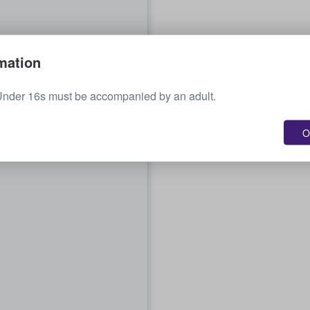
mation
Under 16s must be accompanied by an adult.
O