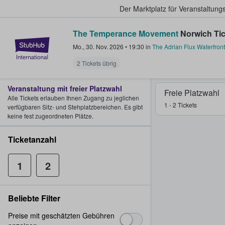
Der Marktplatz für Veranstaltungs
The Temperance Movement
Norwich Tic
StubHub - Wo Fans Tickets kauf
Mo., 30. Nov. 2026
•
19:30
in
The Adrian Flux Waterfront
2 Tickets übrig
Veranstaltung mit freier Platzwahl
Freie Platzwahl
Alle Tickets erlauben Ihnen Zugang zu jeglichen
1 - 2 Tickets
verfügbaren Sitz- und Stehplatzbereichen. Es gibt
keine fest zugeordneten Plätze.
Ticketanzahl
1
2
Beliebte Filter
Preise mit geschätzten Gebühren