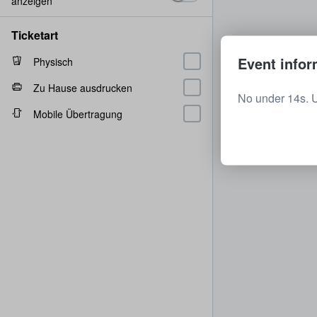
anzeigen
Ticketart
Event infor
Physisch
Zu Hause ausdrucken
No under 14s. 
Mobile Übertragung