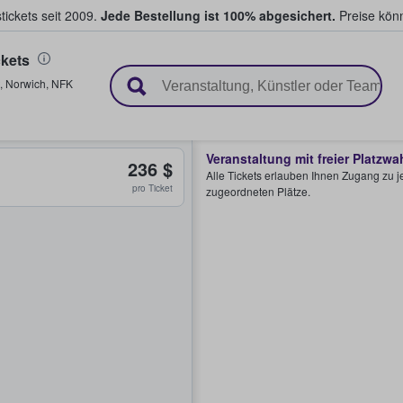
tickets seit 2009.
Jede Bestellung ist 100% abgesichert.
Preise könn
kets
en & verkaufen
,
Norwich
,
NFK
Veranstaltung mit freier Platzwa
236 $
Alle Tickets erlauben Ihnen Zugang zu je
pro Ticket
zugeordneten Plätze.