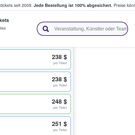
tickets seit 2009.
Jede Bestellung ist 100% abgesichert.
Preise könn
kets
en & verkaufen
lles
238 $
pro Ticket
238 $
pro Ticket
248 $
pro Ticket
251 $
pro Ticket