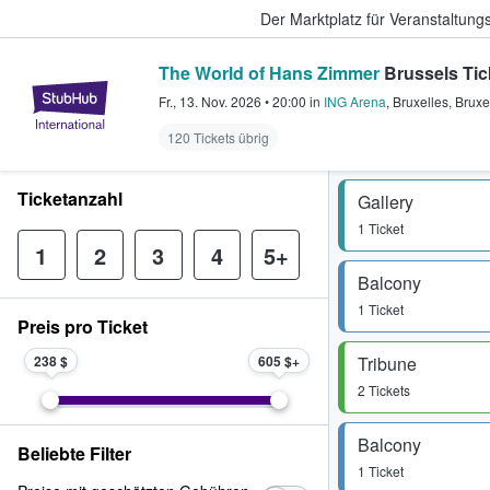
Der Marktplatz für Veranstaltungs
The World of Hans Zimmer
Brussels Tic
StubHub - Wo Fans Tickets kauf
Fr., 13. Nov. 2026
•
20:00
in
ING Arena
,
Bruxelles
,
Bruxe
120 Tickets übrig
Ticketanzahl
Gallery
1 Ticket
1
2
3
4
5+
Balcony
1 Ticket
Preis pro Ticket
238 $
605 $
Tribune
2 Tickets
Balcony
Beliebte Filter
1 Ticket