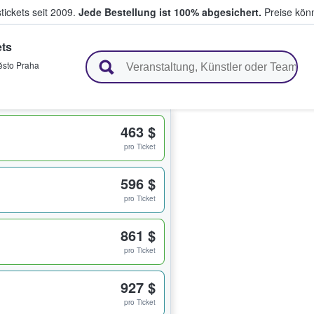
tickets seit 2009.
Jede Bestellung ist 100% abgesichert.
Preise könn
ets
en & verkaufen
ěsto Praha
463 $
pro Ticket
596 $
pro Ticket
861 $
pro Ticket
927 $
pro Ticket