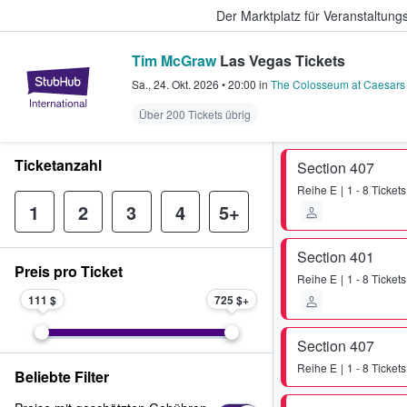
Der Marktplatz für Veranstaltungs
Tim McGraw
Las Vegas Tickets
StubHub - Wo Fans Tickets kauf
Sa., 24. Okt. 2026
•
20:00
in
The Colosseum at Caesars
Über 200 Tickets übrig
Ticketanzahl
Section 407
Reihe
E
1 - 8 Tickets
1
2
3
4
5+
Section 401
Preis pro Ticket
Reihe
E
1 - 8 Tickets
111 $
725 $
Section 407
Reihe
E
1 - 8 Tickets
Beliebte Filter