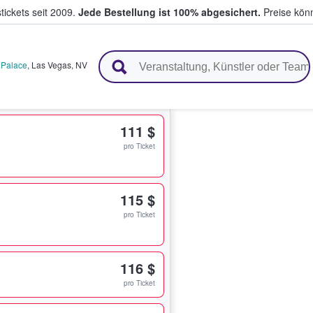
tickets seit 2009.
Jede Bestellung ist 100% abgesichert.
Preise könn
en & verkaufen
 Palace
,
Las Vegas
,
NV
111 $
pro Ticket
115 $
pro Ticket
116 $
pro Ticket