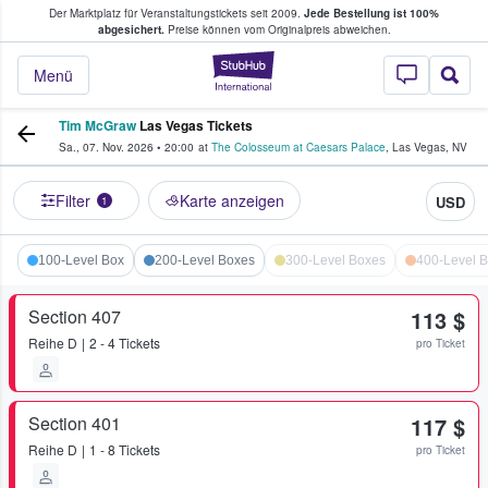
Der Marktplatz für Veranstaltungstickets seit 2009.
Jede Bestellung ist 100%
ans Tickets kaufen & verkaufen
abgesichert.
Preise können vom Originalpreis abweichen.
StubHub - Wo Fans
Menü
Tim McGraw
Las Vegas Tickets
Sa., 07. Nov. 2026
•
20:00
at
The Colosseum at Caesars Palace
,
Las Vegas
,
NV
Filter
Karte anzeigen
USD
1
100-Level Box
200-Level Boxes
300-Level Boxes
400-Level 
Section 407
113 $
Reihe
D
2 - 4 Tickets
pro Ticket
Section 401
117 $
Reihe
D
1 - 8 Tickets
pro Ticket