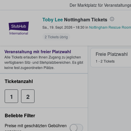
Der Marktplatz für Veranstaltungs
Toby Lee
Nottingham Tickets
StubHub - Wo Fans Tickets kauf
Sa., 19. Sept. 2026
•
18:30
in
Nottingham Rescue Roo
2 Tickets übrig
Veranstaltung mit freier Platzwahl
Freie Platzwahl
Alle Tickets erlauben Ihnen Zugang zu jeglichen
1 - 2 Tickets
verfügbaren Sitz- und Stehplatzbereichen. Es gibt
keine fest zugeordneten Plätze.
Ticketanzahl
1
2
Beliebte Filter
Preise mit geschätzten Gebühren