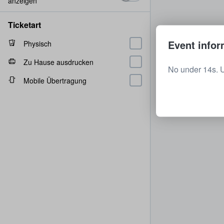
anzeigen
Ticketart
Event infor
Physisch
Zu Hause ausdrucken
No under 14s. 
Mobile Übertragung