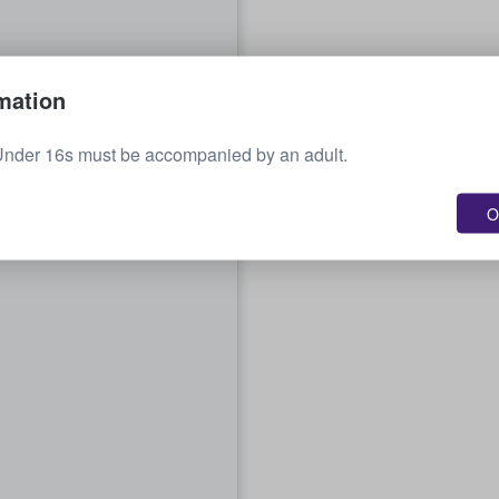
mation
Under 16s must be accompanied by an adult.
O