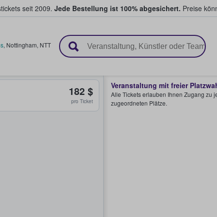
tickets seit 2009.
Jede Bestellung ist 100% abgesichert.
Preise könn
en & verkaufen
ms
,
Nottingham
,
NTT
Veranstaltung mit freier Platzwa
182 $
Alle Tickets erlauben Ihnen Zugang zu je
pro Ticket
zugeordneten Plätze.