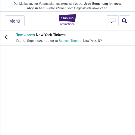
Der Marktplatz für Veranstaltungstickets seit 2009.
Jede Bestellung ist 100%
ans Tickets kaufen & verkaufen
abgesichert.
Preise können vom Originalpreis abweichen.
StubHub - Wo Fans
Menü
Tom Jones
New York Tickets
Di., 29. Sept. 2026
•
20:00
at
Beacon Theatre
,
New York
,
NY