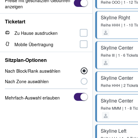
Preise mit geschätzten Gebühren
Reihe
OOO
1 - 12 Ti
anzeigen
Skyline Right
Ticketart
Reihe
HHH
1 - 10 Ti
Zu Hause ausdrucken
Mobile Übertragung
Skyline Center
Reihe
III
1 - 6 Tickets
Sitzplan-Optionen
Nach Block/Rank auswählen
Skyline Center
Nach Zone auswählen
Reihe
HHH
2 Ticket
Mehrfach-Auswahl erlauben
Skyline Center
Reihe
MMM
1 - 8 Ti
Skyline Left