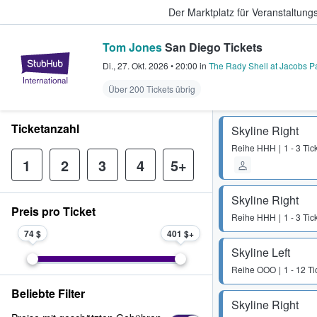
Der Marktplatz für Veranstaltungs
Tom Jones
San Diego Tickets
StubHub - Wo Fans Tickets kauf
Di., 27. Okt. 2026
•
20:00
in
The Rady Shell at Jacobs P
Über 200 Tickets übrig
Ticketanzahl
Skyline Right
Reihe
HHH
1 - 3 Tic
1
2
3
4
5+
Skyline Right
Preis pro Ticket
Reihe
HHH
1 - 3 Tic
74 $
401 $
Skyline Left
Reihe
OOO
1 - 12 Ti
Beliebte Filter
Skyline Right