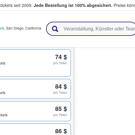
tickets seit 2009.
Jede Bestellung ist 100% abgesichert.
Preise könn
en & verkaufen
ark
,
San Diego
,
California
74 $
kets
pro Ticket
84 $
kets
pro Ticket
85 $
ckets
pro Ticket
86 $