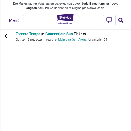
Der Marktplatz für Veranstaltungstickets seit 2009.
Jede Bestellung ist 100%
ans Tickets kaufen & verkaufen
abgesichert.
Preise können vom Originalpreis abweichen.
StubHub - Wo Fans
Menü
Toronto Tempo
at
Connecticut Sun
Tickets
Do., 24. Sept. 2026
•
19:00
at
Mohegan Sun Arena
,
Uncasville
,
CT