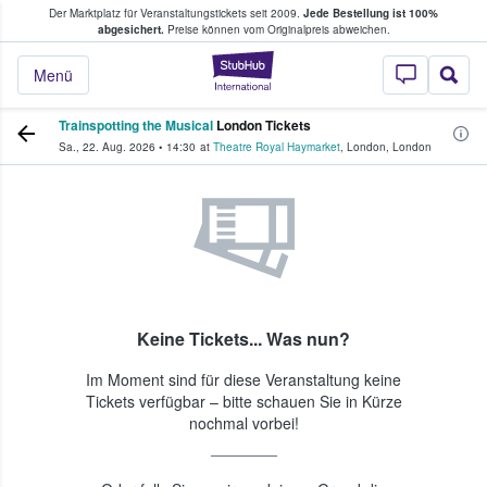
Der Marktplatz für Veranstaltungstickets seit 2009.
Jede Bestellung ist 100%
ans Tickets kaufen & verkaufen
abgesichert.
Preise können vom Originalpreis abweichen.
StubHub - Wo Fans
Menü
Trainspotting the Musical
London Tickets
Sa., 22. Aug. 2026
•
14:30
at
Theatre Royal Haymarket
,
London
,
London
Keine Tickets... Was nun?
Im Moment sind für diese Veranstaltung keine
Tickets verfügbar – bitte schauen Sie in Kürze
nochmal vorbei!