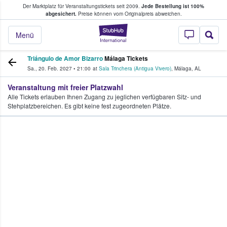
Der Marktplatz für Veranstaltungstickets seit 2009.
Jede Bestellung ist 100%
ans Tickets kaufen & verkaufen
abgesichert.
Preise können vom Originalpreis abweichen.
StubHub - Wo Fans
Menü
Triángulo de Amor Bizarro
Málaga Tickets
Sa., 20. Feb. 2027
•
21:00
at
Sala Trinchera (Antigua Vivero)
,
Málaga
,
AL
Veranstaltung mit freier Platzwahl
Alle Tickets erlauben Ihnen Zugang zu jeglichen verfügbaren Sitz- und
Stehplatzbereichen. Es gibt keine fest zugeordneten Plätze.