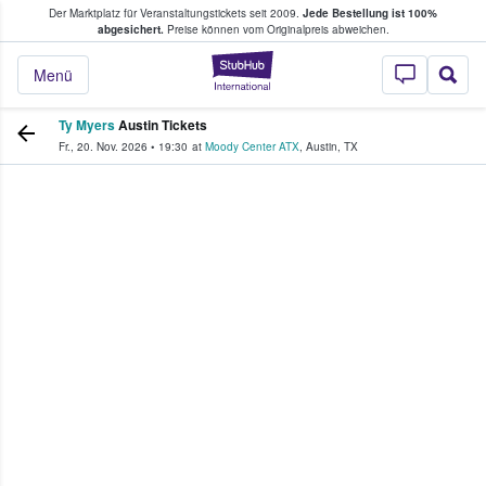
Der Marktplatz für Veranstaltungstickets seit 2009.
Jede Bestellung ist 100%
ans Tickets kaufen & verkaufen
abgesichert.
Preise können vom Originalpreis abweichen.
StubHub - Wo Fans
Menü
Ty Myers
Austin Tickets
Fr., 20. Nov. 2026
•
19:30
at
Moody Center ATX
,
Austin
,
TX