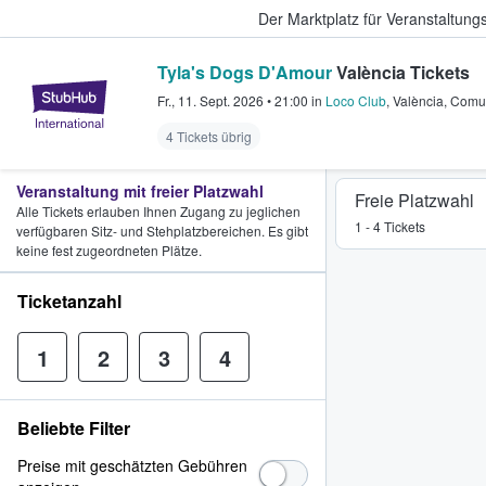
Der Marktplatz für Veranstaltungs
Tyla's Dogs D'Amour
València Tickets
StubHub - Wo Fans Tickets kauf
Fr., 11. Sept. 2026
•
21:00
in
Loco Club
,
València
,
Comun
4 Tickets übrig
Veranstaltung mit freier Platzwahl
Freie Platzwahl
Alle Tickets erlauben Ihnen Zugang zu jeglichen
1 - 4 Tickets
verfügbaren Sitz- und Stehplatzbereichen. Es gibt
keine fest zugeordneten Plätze.
Ticketanzahl
1
2
3
4
Beliebte Filter
Preise mit geschätzten Gebühren