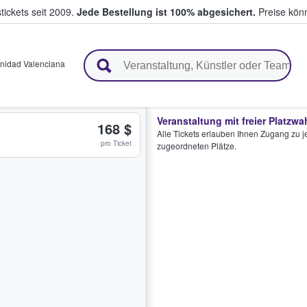
tickets seit 2009.
Jede Bestellung ist 100% abgesichert.
Preise könn
en & verkaufen
idad Valenciana
Veranstaltung mit freier Platzwa
168 $
Alle Tickets erlauben Ihnen Zugang zu je
pro Ticket
zugeordneten Plätze.