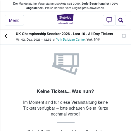
Der Marktplatz für Veranstaltungstickets seit 2009.
Jede Bestellung ist 100%
ans Tickets kaufen & verkaufen
abgesichert.
Preise können vom Originalpreis abweichen.
StubHub - Wo Fans
Menü
UK Championship Snooker 2026 - Last 16 - All Day Tickets
Mi., 02. Dez. 2026
•
12:55
at
York Barbican Centre
,
York
,
NYK
Keine Tickets... Was nun?
Im Moment sind für diese Veranstaltung keine
Tickets verfügbar – bitte schauen Sie in Kürze
nochmal vorbei!