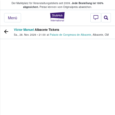
Der Marktplatz für Veranstaltungstickets seit 2009.
Jede Bestellung ist 100%
ans Tickets kaufen & verkaufen
abgesichert.
Preise können vom Originalpreis abweichen.
StubHub - Wo Fans
Menü
Víctor Manuel
Albacete Tickets
Sa., 28. Nov. 2026
•
21:00
at
Palacio de Congresos de Albacete
,
Albacete
,
CM