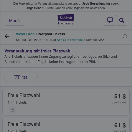
Der Marktplatz für Veranstaltungstickets seit 2009.
Jede Bestellung ist 100%
ans Tickets kaufen & verkaufen
abgesichert.
Preise können vom Originalpreis abweichen.
StubHub - Wo Fans
Menü
Violet Grohl
Liverpool Tickets
Sa., 03. Okt. 2026
•
19:00
at
Arts Club Liverpool
,
Liverpool
,
MSY
Veranstaltung mit freier Platzwahl
Alle Tickets erlauben Ihnen Zugang zu jeglichen verfügbaren Sitz- und
Stehplatzbereichen. Es gibt keine fest zugeordneten Plätze.
Filter
Freie Platzwahl
51 $
1 - 4 Tickets
pro Ticket
Freie Platzwahl
61 $
1 - 4 Tickets
pro Ticket