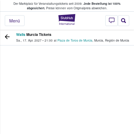
Der Marktplatz für Veranstaltungstickets seit 2009.
Jede Bestellung ist 100%
ans Tickets kaufen & verkaufen
abgesichert.
Preise können vom Originalpreis abweichen.
StubHub - Wo Fans
Menü
Walls
Murcia Tickets
Sa., 17. Apr. 2027
•
21:00
at
Plaza de Toros de Murcia
,
Murcia
,
Región de Murcia