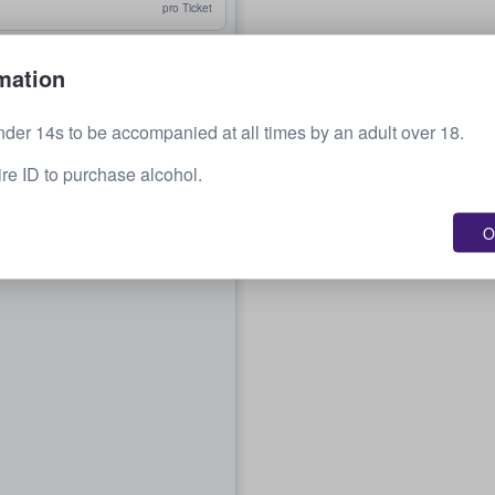
pro Ticket
267 $
mation
pro Ticket
nder 14s to be accompanied at all times by an adult over 18.
333 $
re ID to purchase alcohol.
pro Ticket
400 $
O
pro Ticket