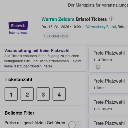
Der Marktplatz für Veranstaltungs
Warren Zeiders
Bristol Tickets
StubHub - Wo Fans Tickets kauf
Do., 15. Okt. 2026
•
19:00
in
O2 Academy Bristol
,
Bristol
16 Tickets übrig
Veranstaltung mit freier Platzwahl
Freie Platzwahl
Alle Tickets erlauben Ihnen Zugang zu jeglichen
1 - 4 Tickets
verfügbaren Sitz- und Stehplatzbereichen. Es gibt
keine fest zugeordneten Plätze.
Ticketanzahl
Freie Platzwahl
1 Ticket
1
2
3
4
Freie Platzwahl
1 - 2 Tickets
Beliebte Filter
Preise mit geschätzten Gebühren
Freie Platzwahl