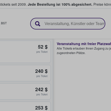
tickets seit 2009.
Jede Bestellung ist 100% abgesichert.
Preise könn
en & verkaufen
,
BST
Veranstaltung mit freier Platzwa
52 $
Alle Tickets erlauben Ihnen Zugang zu je
pro Ticket
zugeordneten Plätze.
240 $
pro Ticket
242 $
pro Ticket
253 $