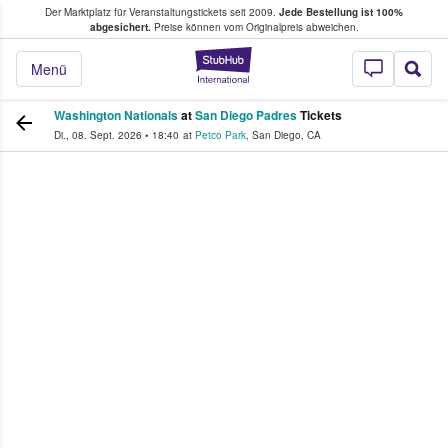
Der Marktplatz für Veranstaltungstickets seit 2009.
Jede Bestellung ist 100%
ans Tickets kaufen & verkaufen
abgesichert.
Preise können vom Originalpreis abweichen.
StubHub - Wo Fans
Menü
Washington Nationals
at
San Diego Padres
Tickets
Di., 08. Sept. 2026
•
18:40
at
Petco Park
,
San Diego
,
CA