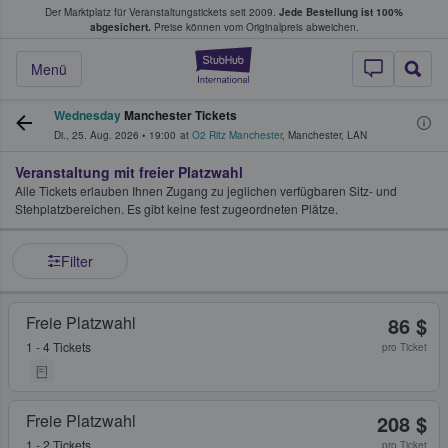
Der Marktplatz für Veranstaltungstickets seit 2009.
Jede Bestellung ist 100%
ans Tickets kaufen & verkaufen
abgesichert.
Preise können vom Originalpreis abweichen.
StubHub - Wo Fans
Menü
Wednesday
Manchester Tickets
Di., 25. Aug. 2026
•
19:00
at
O2 Ritz Manchester
,
Manchester
,
LAN
Veranstaltung mit freier Platzwahl
Alle Tickets erlauben Ihnen Zugang zu jeglichen verfügbaren Sitz- und
Stehplatzbereichen. Es gibt keine fest zugeordneten Plätze.
Filter
Freie Platzwahl
86 $
1 - 4 Tickets
pro Ticket
Freie Platzwahl
208 $
1 - 2 Tickets
pro Ticket