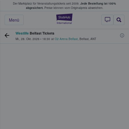
Der Marktplatz für Veranstaltungstickets seit 2009.
Jede Bestellung ist 100%
ans Tickets kaufen & verkaufen
abgesichert.
Preise können vom Originalpreis abweichen.
StubHub - Wo Fans
Menü
Westlife
Belfast Tickets
Mi., 28. Okt. 2026
•
18:30
at
O2 Arena Belfast
,
Belfast
,
ANT