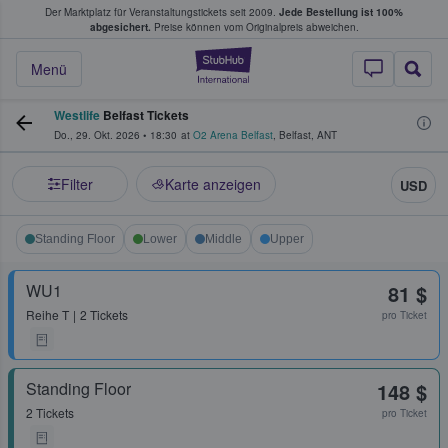
Der Marktplatz für Veranstaltungstickets seit 2009.
Jede Bestellung ist 100%
ans Tickets kaufen & verkaufen
abgesichert.
Preise können vom Originalpreis abweichen.
StubHub - Wo Fans
Menü
Westlife
Belfast Tickets
Do., 29. Okt. 2026
•
18:30
at
O2 Arena Belfast
,
Belfast
,
ANT
Filter
Karte anzeigen
USD
Standing Floor
Lower
Middle
Upper
WU1
81 $
Reihe
T
2 Tickets
pro Ticket
Standing Floor
148 $
2 Tickets
pro Ticket