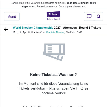
Der Marktplatz für Veranstaltungstickets seit 2009.
Jede Bestellung ist 100%
ans Tickets kaufen & verkaufen
abgesichert.
Preise können vom Originalpreis abweichen.
StubHub - Wo Fans
Menü
World Snooker Championship
2027 - Afternoon - Round 1 Tickets
Mo., 19. Apr. 2027
•
14:30
at
Crucible Theatre
,
Sheffield
,
SYK
Keine Tickets... Was nun?
Im Moment sind für diese Veranstaltung keine
Tickets verfügbar – bitte schauen Sie in Kürze
nochmal vorbei!