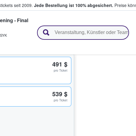
tickets seit 2009.
Jede Bestellung ist 100% abgesichert.
Preise könn
ening - Final
en & verkaufen
SYK
491 $
pro Ticket
539 $
pro Ticket