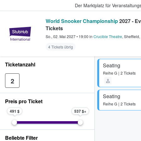
Der Marktplatz für Veranstaltungs
World Snooker Championship
2027 - Ev
Tickets
StubHub - Wo Fans Tickets kauf
So., 02. Mai 2027
•
19:00
in
Crucible Theatre
,
Sheffield
,
4 Tickets übrig
Ticketanzahl
Seating
Reihe
G
2 Tickets
2
Seating
Preis pro Ticket
Reihe
G
2 Tickets
491 $
537 $
Beliebte Filter