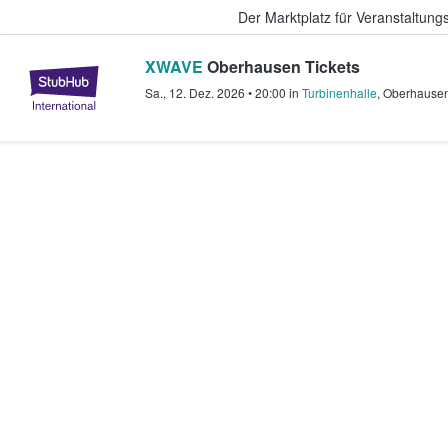
Der Marktplatz für Veranstaltungs
XWAVE
Oberhausen Tickets
StubHub - Wo Fans Tickets kauf
Sa., 12. Dez. 2026
•
20:00
in
Turbinenhalle
,
Oberhause