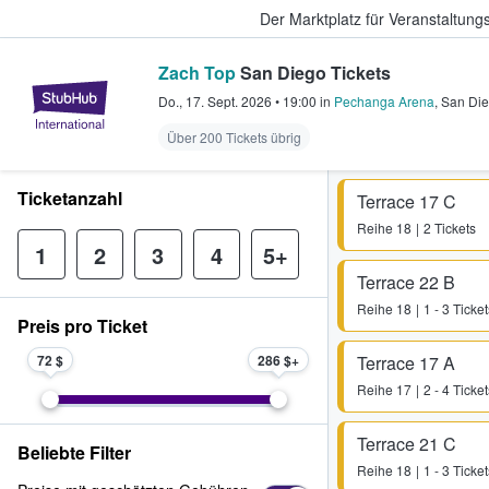
Der Marktplatz für Veranstaltungs
Zach Top
San Diego Tickets
StubHub - Wo Fans Tickets kauf
Do., 17. Sept. 2026
•
19:00
in
Pechanga Arena
,
San Di
Über 200 Tickets übrig
Ticketanzahl
Terrace 17 C
Reihe
18
2 Tickets
1
2
3
4
5+
Terrace 22 B
Reihe
18
1 - 3 Ticket
Preis pro Ticket
72 $
286 $
Terrace 17 A
Reihe
17
2 - 4 Ticket
Terrace 21 C
Beliebte Filter
Reihe
18
1 - 3 Ticket