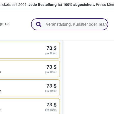
tickets seit 2009.
Jede Bestellung ist 100% abgesichert.
Preise könn
en & verkaufen
ego
,
CA
73 $
pro Ticket
73 $
s
pro Ticket
73 $
s
pro Ticket
73 $
s
pro Ticket