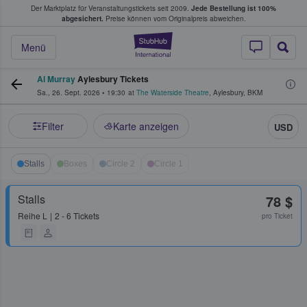
Der Marktplatz für Veranstaltungstickets seit 2009.
Jede Bestellung ist 100%
ans Tickets kaufen & verkaufen
abgesichert.
Preise können vom Originalpreis abweichen.
StubHub - Wo Fans
Menü
Al Murray
Aylesbury Tickets
Sa., 26. Sept. 2026
•
19:30
at
The Waterside Theatre
,
Aylesbury
,
BKM
Filter
Karte anzeigen
USD
Stalls
Boxes
Circle 2
Circle 1
Stalls
78 $
Reihe
L
2 - 6 Tickets
pro Ticket