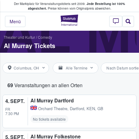
Der Marktplatz für Veranstaltungstickets seit 2009.
Jede Bestellung ist 100%
ans Tickets kaufen & verkaufen
AL 
abgesichert.
Preise können vom Originalpreis abweichen.
StubHub - Wo Fans
Menü
Theater und Kultur
/
Comedy
Al Murray Tickets
Columbus, OH
Alle Termine
Nach Datum sortie
69
Veranstaltungen an allen Orten
Al Murray Dartford
4. SEPT.
Orchard Theatre
,
Dartford, KEN, GB
FR
7:30 PM
No tickets available
Al Murray Folkestone
5. SEPT.