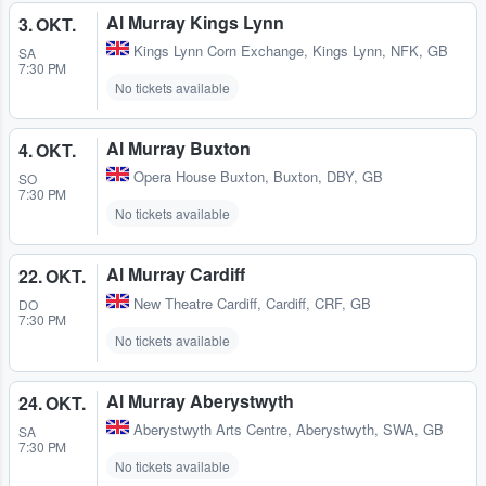
Al Murray Kings Lynn
3. OKT.
Kings Lynn Corn Exchange
,
Kings Lynn, NFK, GB
SA
7:30 PM
No tickets available
Al Murray Buxton
4. OKT.
Opera House Buxton
,
Buxton, DBY, GB
SO
7:30 PM
No tickets available
Al Murray Cardiff
22. OKT.
New Theatre Cardiff
,
Cardiff, CRF, GB
DO
7:30 PM
No tickets available
Al Murray Aberystwyth
24. OKT.
Aberystwyth Arts Centre
,
Aberystwyth, SWA, GB
SA
7:30 PM
No tickets available