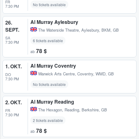
FR
No tickets available
7:30 PM
Al Murray Aylesbury
26.
SEPT.
The Waterside Theatre
,
Aylesbury, BKM, GB
SA
6 tickets available
7:30 PM
78 $
ab
Al Murray Coventry
1. OKT.
Warwick Arts Centre
,
Coventry, WMD, GB
DO
7:30 PM
No tickets available
Al Murray Reading
2. OKT.
The Hexagon
,
Reading, Berkshire, GB
FR
7:30 PM
2 tickets available
78 $
ab