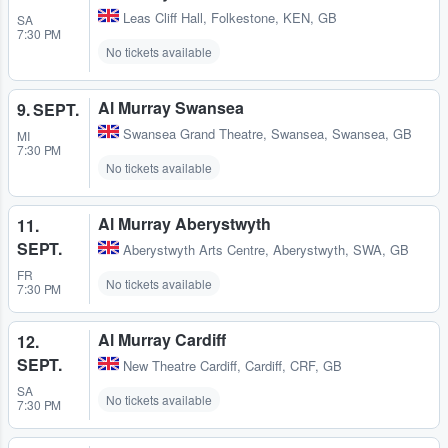
Leas Cliff Hall
,
Folkestone, KEN, GB
SA
7:30 PM
No tickets available
Al Murray Swansea
9. SEPT.
Swansea Grand Theatre
,
Swansea, Swansea, GB
MI
7:30 PM
No tickets available
Al Murray Aberystwyth
11.
SEPT.
Aberystwyth Arts Centre
,
Aberystwyth, SWA, GB
FR
No tickets available
7:30 PM
Al Murray Cardiff
12.
SEPT.
New Theatre Cardiff
,
Cardiff, CRF, GB
SA
No tickets available
7:30 PM