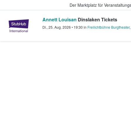
Der Marktplatz für Veranstaltungs
Annett Louisan
Dinslaken Tickets
StubHub - Wo Fans Tickets kauf
Di., 25. Aug. 2026
•
19:30
in
Freilichtbühne Burgtheater