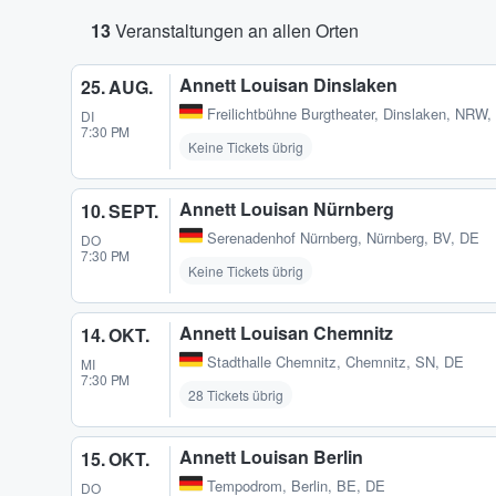
13
Veranstaltungen an allen Orten
Annett Louisan Dinslaken
25. AUG.
Freilichtbühne Burgtheater
,
Dinslaken, NRW,
DI
7:30 PM
Keine Tickets übrig
Annett Louisan Nürnberg
10. SEPT.
Serenadenhof Nürnberg
,
Nürnberg, BV, DE
DO
7:30 PM
Keine Tickets übrig
Annett Louisan Chemnitz
14. OKT.
Stadthalle Chemnitz
,
Chemnitz, SN, DE
MI
7:30 PM
28 Tickets übrig
Annett Louisan Berlin
15. OKT.
Tempodrom
,
Berlin, BE, DE
DO