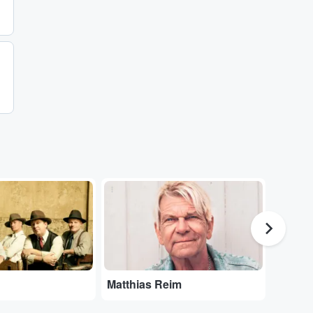
...
...
Matthias Reim
Laura 