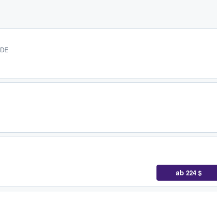
 DE
ab
224 $