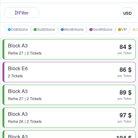
Filter
USD
Osttribüne
Südtribüne
Westtribüne
Nordtribüne
VIP
G
Block A3
84 $
Reihe
27
2 Tickets
pro Ticket
Block E6
86 $
2 Tickets
pro Ticket
Block A3
89 $
Reihe
27
2 Tickets
pro Ticket
Block A3
97 $
Reihe
26
2 Tickets
pro Ticket
Block A3
104 $