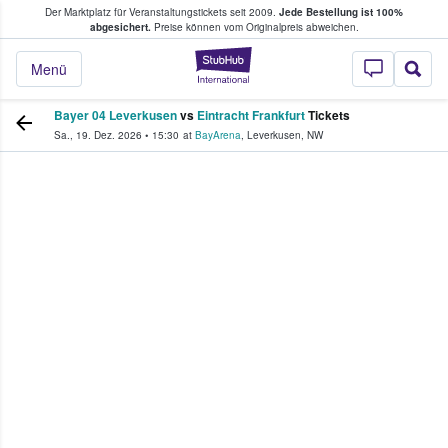
Der Marktplatz für Veranstaltungstickets seit 2009.
Jede Bestellung ist 100%
ans Tickets kaufen & verkaufen
abgesichert.
Preise können vom Originalpreis abweichen.
StubHub - Wo Fans
Menü
Bayer 04 Leverkusen
vs
Eintracht Frankfurt
Tickets
Sa., 19. Dez. 2026
•
15:30
at
BayArena
,
Leverkusen
,
NW