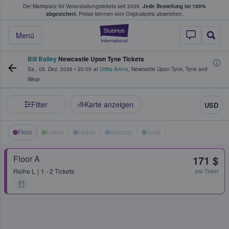
Der Marktplatz für Veranstaltungstickets seit 2009.
Jede Bestellung ist 100%
ans Tickets kaufen & verkaufen
abgesichert.
Preise können vom Originalpreis abweichen.
StubHub - Wo Fans
Menü
Bill Bailey
Newcastle Upon Tyne Tickets
Sa., 05. Dez. 2026
•
20:00
at
Utilita Arena
,
Newcastle Upon Tyne
,
Tyne and
Wear
Filter
Karte anzeigen
USD
Floor
Lower
Upper
Balcony
Suite
Floor A
171 $
Reihe
L
1 - 2 Tickets
pro Ticket