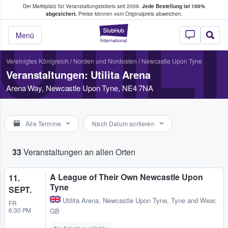
Der Marktplatz für Veranstaltungstickets seit 2009.
Jede Bestellung ist 100%
ans Tickets kaufen & verkaufen
abgesichert.
Preise können vom Originalpreis abweichen.
UTIL
StubHub - Wo Fans
Menü
Vereinigtes Königreich
/
Norden und Nordosten
/
Newcastle Upon Tyne
Veranstaltungen: Utilita Arena
Arena Way, Newcastle Upon Tyne, NE4 7NA
Alle Termine
Nach Datum sortieren
33
Veranstaltungen an allen Orten
A League of Their Own Newcastle Upon
11.
Tyne
SEPT.
Utilita Arena
,
Newcastle Upon Tyne, Tyne and Wear,
FR
6:30 PM
GB