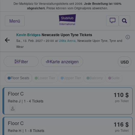
Der Marktplatz für Veranstaltungstickets seit 2009.
Jede Bestellung ist 100%
ans Tickets kaufen & verkaufen
abgesichert.
Preise können vom Originalpreis abweichen.
StubHub - Wo Fans
Menü
Kevin Bridges
Newcastle Upon Tyne Tickets
Sa., 13. Feb. 2027
•
20:00
at
Utilita Arena
,
Newcastle Upon Tyne
,
Tyne and
Wear
Filter
Karte anzeigen
USD
Floor Seats
Lower Tier
Upper Tier
Balcony
Suite
Floor C
110 $
Reihe
J
1 - 4 Tickets
pro Ticket
Floor C
116 $
Reihe
H
1 - 8 Tickets
pro Ticket