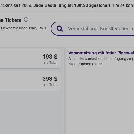
tickets seit 2009.
Jede Bestellung ist 100% abgesichert.
Preise könn
e Tickets
en & verkaufen
,
Newcastle upon Tyne
,
TWR
Veranstaltung mit freier Platzwa
193 $
Alle Tickets erlauben Ihnen Zugang zu je
pro Ticket
zugeordneten Plätze.
398 $
pro Ticket