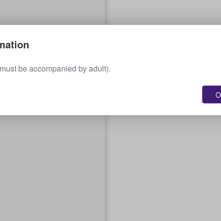
mation
must be accompanied by adult).
O