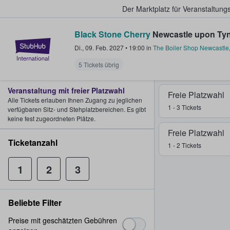
Der Marktplatz für Veranstaltungs
Black Stone Cherry
Newcastle upon Tyn
StubHub - Wo Fans Tickets kauf
Di., 09. Feb. 2027
•
19:00
in
The Boiler Shop Newcastle
5 Tickets übrig
Veranstaltung mit freier Platzwahl
Freie Platzwahl
Alle Tickets erlauben Ihnen Zugang zu jeglichen
1 - 3 Tickets
verfügbaren Sitz- und Stehplatzbereichen. Es gibt
keine fest zugeordneten Plätze.
Freie Platzwahl
Ticketanzahl
1 - 2 Tickets
1
2
3
Beliebte Filter
Preise mit geschätzten Gebühren